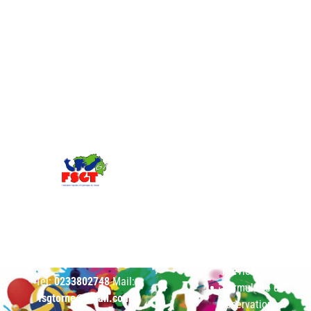
Pages
Time
Appointments
Booking
Time Slots
Booking
Le Comité
Full Day
Booking
Archives
Politique de
confidentialité
Booking Form
Comité de l’Orne – FSGT 6
1
Preview
Trail d’Ecouves
61 Avenue de Basingstoke
Booking Form
61000 Alençon
Preview
Tel:
0233802748
Mail:
Formulaire de
fsgtorne@gmail.com
réservation