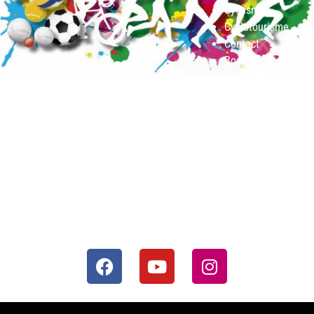
Cyclisme
Cyclotourisme
Contact
Booking
Received
Contact Form
Actualités
Booking Form
Preview
Sports
Page d’accueil
Suivez nous sur les réseaux sociaux